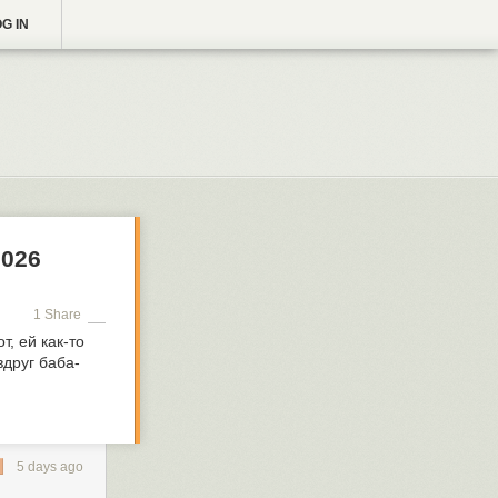
G IN
2026
1 Share
, ей как-то
вдруг баба-
5 days ago