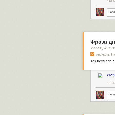
48.84
Фраза дн
Monday August
Анекдоты Из 
Так неумело в
cherj
48.84