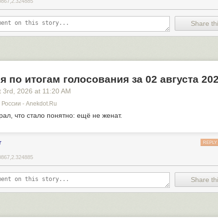
0867,2.324885
Share thi
я по итогам голосования за 02 августа 20
 3
rd
, 2026
at
11:20 AM
России - Anekdot.ru
рал, что стало понятно: ещё не женат.
r
REPLY
0867,2.324885
Share thi