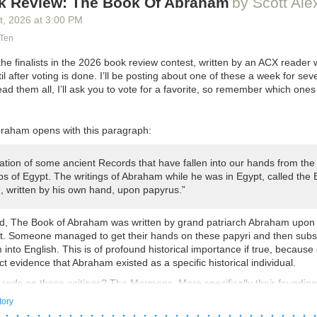
k Review: The Book Of Abraham
by Scott Ale
t
, 2026
at
3:00 PM
 Ten
 the finalists in the 2026 book review contest, written by an ACX reader 
 after voting is done. I’ll be posting about one of these a week for sev
d them all, I’ll ask you to vote for a favorite, so remember which ones
raham opens with this paragraph:
lation of some ancient Records that have fallen into our hands from the
s of Egypt. The writings of Abraham while he was in Egypt, called the 
 written by his own hand, upon papyrus.”
d, The Book of Abraham was written by grand patriarch Abraham upon
t. Someone managed to get their hands on these papyri and then sub
 into English. This is of profound historical importance if true, because
ect evidence that Abraham existed as a specific historical individual.
hands on these writings? The Mormons. More specifically their foundin
ho a few years previously translated some other Egyptian writings into
tory
ok of Abraham is not that well-known in comparison, but it’s consider
 · · · · · · · · · · · · · · · · · · · · · · · · · · · · · 