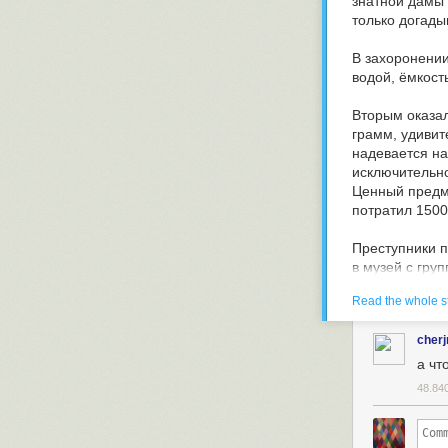
знатной дамы 
только догады
В захоронении
водой, ёмкост
Вторым оказалс
грамм, удивит
надевается на
исключительно
Ценный предме
потратил 1500
Преступники п
в музей с гру
сказал, что в 
Read the whole s
словам значен
ушли, как я п
cherj
Вчера, грабит
а чт
разбили витри
48.84
спокойно ушли
знаю. Сотрудн
комментарии с