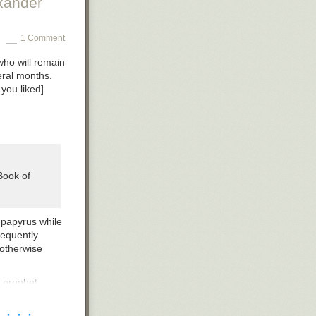
xander
1 Comment
who will remain
eral months.
 you liked
]
Book of
 papyrus while
sequently
 otherwise
g prophet
 the Book of
ed canonical
· · · ·