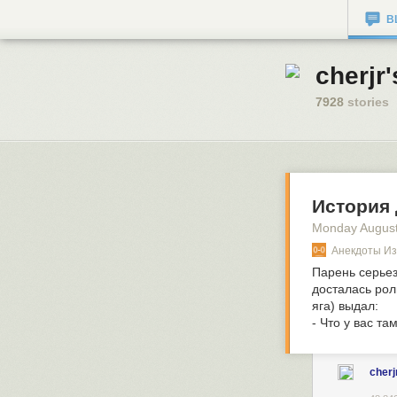
B
cherjr'
7928
stories
История 
Monday August
Анекдоты Из 
Парень серьез
досталась рол
яга) выдал:
- Что у вас т
cherj