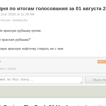
дня по итогам голосования за 01 августа 
 2
nd
, 2026
at
11:28 AM
России - Anekdot.ru
бе красную рубашку купим.
е красная рубашка?
овую красную кофточку стирать не с чем.
r
REPLY
0867,2.324885
Share thi