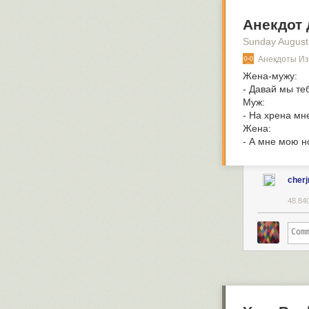
Анекдот 
Sunday August
Анекдоты Из 
Жена-мужу:
- Давай мы те
Муж:
- На хрена мн
Жена:
- А мне мою н
cherj
48.84