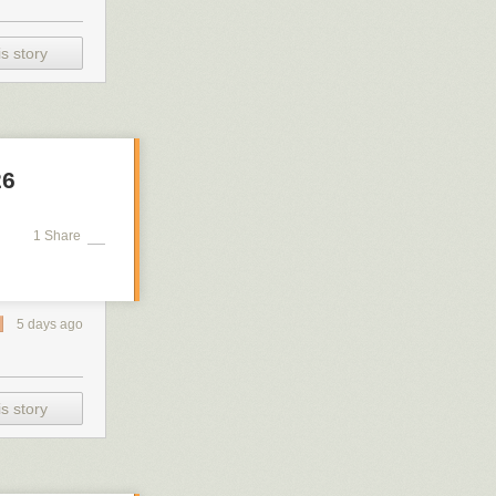
s story
26
1 Share
5 days ago
s story