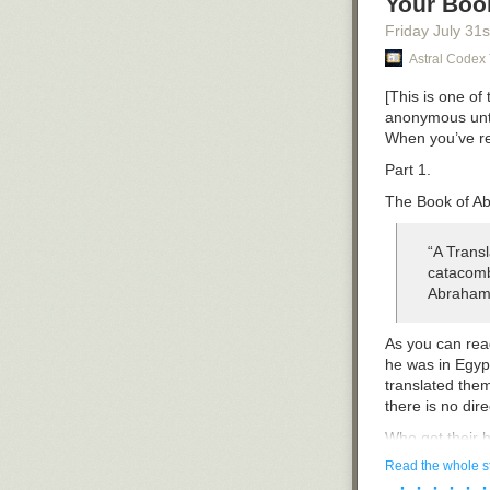
Your Boo
Friday July 31
s
Astral Codex
[
This is one of
anonymous until
When you’ve rea
Part 1.
The Book of Ab
“A Trans
catacomb
Abraham,
As you can rea
he was in Egyp
translated them
there is no dir
Who got their 
Joseph Smith w
Read the whole s
Mormon. The Bo
· · · · · ·