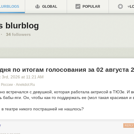
LURBLOGS
GLOBAL
POPULAR
LO
s blurblog
·
34
followers
дня по итогам голосования за 02 августа 
 3
rd
, 2026
at
11:21 AM
России - Anekdot.ru
но встречался с девушкой, которая работала актрисой в ТЮЗе. И вот
ь бабы-яги. Он, чтобы как-то поддержать ее (мол такая красивая и 
ам в театре никого пострашней не нашлось?
r
REPLY