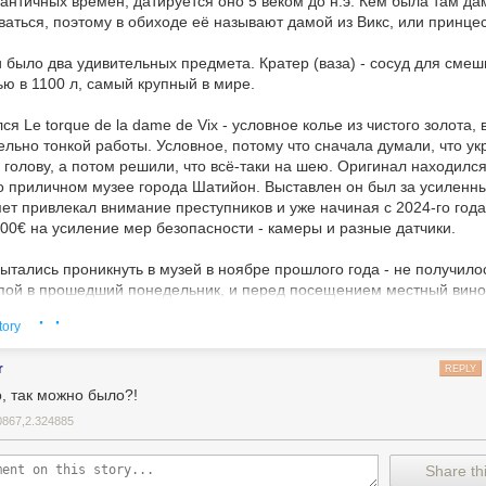
античных времён, датируется оно 5 веком до н.э. Кем была там да
ваться, поэтому в обиходе её называют дамой из Викс, или принцес
 было два удивительных предмета. Кратер (ваза) - сосуд для смеш
ью в 1100 л, самый крупный в мире.
я Le torque de la dame de Vix - условное колье из чистого золота,
ельно тонкой работы. Условное, потому что сначала думали, что у
 голову, а потом решили, что всё-таки на шею. Оригинал находился
 приличном музее города Шатийон. Выставлен он был за усиленн
т привлекал внимание преступников и уже начиная с 2024-го года
00€ на усиление мер безопасности - камеры и разные датчики.
ытались проникнуть в музей в ноябре прошлого года - не получило
ппой в прошедший понедельник, и перед посещением местный вин
музей опять пытались залезть в ночь с 17-18 июля. Я удивился, но 
· ·
tory
ия. Мы, как всегда, посмотрели Кратер, колье и прочие экспонаты,
онял, видел я это колье возможно в последний раз.
r
REPLY
ели не стали ждать ночи. Они вошли в музей через вход, купили би
о, так можно было?!
ну, не смотря на присутствие посетительницы рядом с ними, после
0867,2.324885
 через главный выход. Лица были закрыты, поэтому, помогли ли ка
ики музея в изумлении и в шоке. Кто читает по-французски, в перв
Share thi
татья на эту тему. На фото само колье и Кратер Викс.