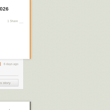
2026
1 Share
6 days ago
s story