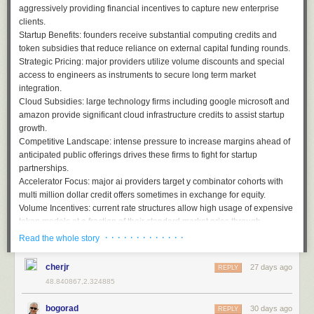
aggressively providing financial incentives to capture new enterprise
clients.
Startup Benefits:
founders receive substantial computing credits and
token subsidies that reduce reliance on external capital funding rounds.
Strategic Pricing:
major providers utilize volume discounts and special
access to engineers as instruments to secure long term market
integration.
Cloud Subsidies:
large technology firms including google microsoft and
amazon provide significant cloud infrastructure credits to assist startup
growth.
Competitive Landscape:
intense pressure to increase margins ahead of
anticipated public offerings drives these firms to fight for startup
partnerships.
Accelerator Focus:
major ai providers target y combinator cohorts with
multi million dollar credit offers sometimes in exchange for equity.
Volume Incentives:
current rate structures allow high usage of expensive
token models at a fraction of their standard market price through
subsidies.
· · · · · · · · · · · · ·
Read the whole story
Industry Lock In:
model developers offer free infrastructure access to
prevent startups from migrating to cheaper international or open weight
cherjr
27 days ago
REPLY
alternatives.
48.840867,2.324885
By
bogorad
30 days ago
REPLY