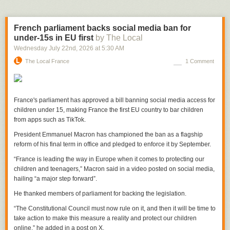
More recent in history means better technology for logging and
documenting and less time for the logs and documents to get lost or so
French parliament backs social media ban for
detached from the original context we can’t make unambiguous
under-15s in EU first
by The Local
interpretations of them. The result is that we today have large quantities
Wednesday July 22
nd
, 2026
at
5:30 AM
of very reliable records detailing exact quotes and events pertaining to
The Local France
1 Comment
early Mormon history, many coming directly from Joseph himself. You
can even read all the original source texts yourself exactly as Joseph
intended them because they’re originally written in English! No need to
learn Biblical Hebrew or Classical Arabic like you would need with the
France's parliament has approved a bill banning social media access for
Bible or Quran.
children under 15, making France the first EU country to bar children
I mention this because I’m interested in faith as a potential superpower.
from apps such as TikTok.
I’m not exactly sure how to describe every component of the faith
President Emmanuel Macron has championed the ban as a flagship
concept, but it’s got something to do with changing your credence in a
reform of his final term in office and pledged to enforce it by September.
proposition without good
epistemic
reasons. That doesn’t mean there
“France is leading the way in Europe when it comes to protecting our
couldn’t be good non-epistemic reasons. Info-hazards are a thing and
children and teenagers,” Macron said in a video posted on social media,
our emotional system is deeply connected to our belief system. Having
hailing “a major step forward”.
certain true beliefs can be the source of constant anxiety and self-doubt.
He thanked members of parliament for backing the legislation.
The coolest one is that you can use faith to solve
the coordination
problem
.
“The Constitutional Council must now rule on it, and then it will be time to
take action to make this measure a reality and protect our children
Everyone knows
religion functions as an inter-tribal coordination
online,” he added in a post on X.