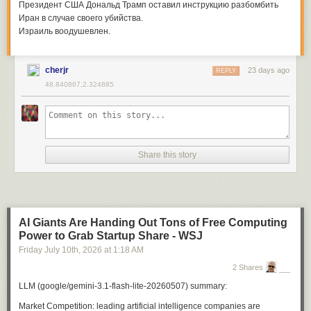
Paris city hall has recently stepped up enforcement of illegal Airbnb
Президент США Дональд Трамп оставил инструкцию разбомбить
rentals, handing out fines of up to €200,000 to owners caught with
Иран в случае своего убийства.
unregistered rentals.
Израиль воодушевлен.
In central Paris, up to one third of properties are in use as second homes
- the city authorities say that they favour hiking tax on these too, and
cherjr
23 days ago
REPLY
have called on the government to reform property tax rules in next year's
48.840867,2.324885
budget in order to allow this.
READ ALSO
:
Paris deputy mayor says second-homes are 'the enemy'
and calls for new property tax laws
Adblock test
(Why?)
Share this story
AI Giants Are Handing Out Tons of Free Computing
Power to Grab Startup Share - WSJ
Friday July 10
th
, 2026
at
1:18 AM
2 Shares
LLM (google/gemini-3.1-flash-lite-20260507) summary:
Market Competition:
leading artificial intelligence companies are