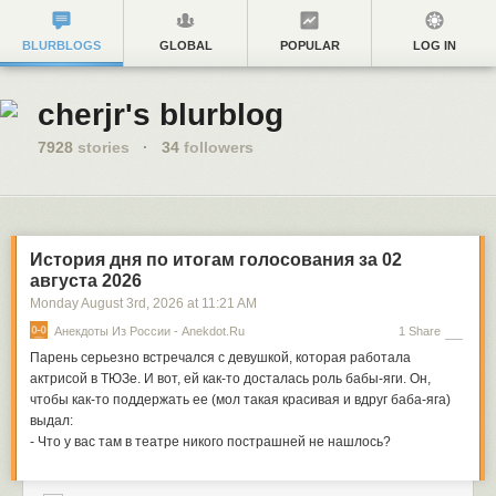
BLURBLOGS
GLOBAL
POPULAR
LOG IN
cherjr's blurblog
7928
stories
·
34
followers
История дня по итогам голосования за 02
августа 2026
Monday August 3
rd
, 2026
at
11:21 AM
Анекдоты Из России - Anekdot.ru
1 Share
Парень серьезно встречался с девушкой, которая работала
актрисой в ТЮЗе. И вот, ей как-то досталась роль бабы-яги. Он,
чтобы как-то поддержать ее (мол такая красивая и вдруг баба-яга)
выдал:
- Что у вас там в театре никого пострашней не нашлось?