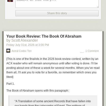
Share this story
Your Book Review: The Book Of Abraham
by Scott Alexander
Friday July 31
st
, 2026
at
3:00 PM
Astral Codex Ten
1 Comment
[
This is one of the finalists in the 2026 book review contest, written by an
ACX reader who will remain anonymous until after voting is done. I’ll be
posting about one of these a week for several months. When you’ve read
them all, I’ll ask you to vote for a favorite, so remember which ones you
liked
]
Part 1.
The Book of Abraham opens with this paragraph:
“A Translation of some ancient Records that have fallen into
our hands from the catacombs of Egypt. The writings of