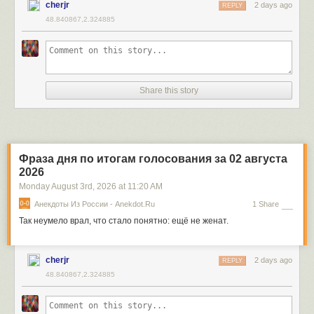
cherjr
2 days ago
REPLY
48.840867,2.324885
Share this story
Фраза дня по итогам голосования за 02 августа
2026
Monday August 3
rd
, 2026
at
11:20 AM
Анекдоты Из России - Anekdot.ru
1 Share
Так неумело врал, что стало понятно: ещё не женат.
cherjr
2 days ago
REPLY
48.840867,2.324885