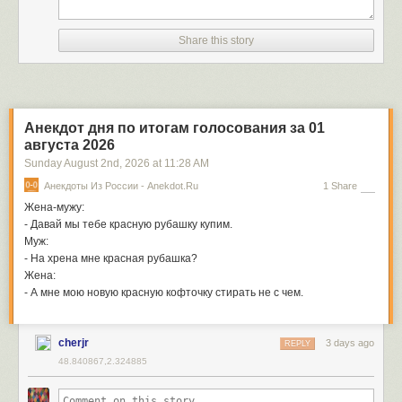
Share this story
Анекдот дня по итогам голосования за 01
августа 2026
Sunday August 2
nd
, 2026
at
11:28 AM
Анекдоты Из России - Anekdot.ru
1 Share
Жена-мужу:
- Давай мы тебе красную рубашку купим.
Муж:
- На хрена мне красная рубашка?
Жена:
- А мне мою новую красную кофточку стирать не с чем.
cherjr
3 days ago
REPLY
48.840867,2.324885