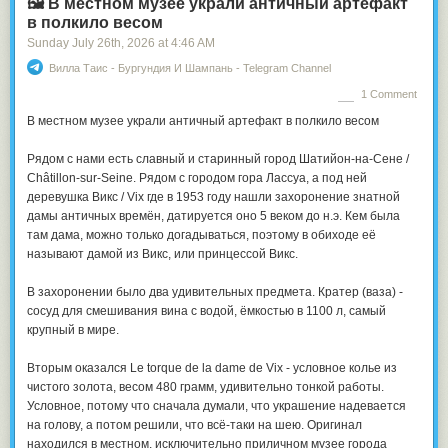
🖼 В местном музее украли античный артефакт
into Europe and the US, making them surprisingly cheap and common.
в полкило весом
People would pay good money to see mummies or ancient artifacts
Sunday July 26
th
, 2026
at
4:46 AM
being toured around.
Вилла Таис - Бургундия И Шампань - Telegram Channel
It even became fashionable among the wealthy to host “
mummy
unwrapping parties
” where they would buy a mummy, then invite all their
1 Comment
friends to a party where the main entertainment would be watching a
В местном музее украли античный артефакт в полкило весом
showman slowly remove bandages from the mummy while loudly
dramatizing the whole affair. Hoping to uncover some cool trinkets or
Рядом с нами есть славный и старинный город Шатийон-на-Сене /
artifacts that would make the guests gawk.
Châtillon-sur-Seine. Рядом с городом гора Лассуа, а под ней
Which sounds deranged today, but isn’t really: status signals are
деревушка Викс / Vix где в 1953 году нашли захоронение знатной
somewhat arbitrary. Remember MTV’s “My Super Sweet 16,” where the
дамы античных времён, датируется оно 5 веком до н.э. Кем была
birthday girl has a meltdown because her Porsche arrived in the wrong
там дама, можно только догадываться, поэтому в обиходе её
color? If modern Sally is allowed a freakout, so is Victorian Sally:
называют дамой из Викс, или принцессой Викс.
В захоронении было два удивительных предмета. Кратер (ваза) -
сосуд для смешивания вина с водой, ёмкостью в 1100 л, самый
крупный в мире.
Вторым оказался Le torque de la dame de Vix - условное колье из
чистого золота, весом 480 грамм, удивительно тонкой работы.
Условное, потому что сначала думали, что украшение надевается
на голову, а потом решили, что всё-таки на шею. Оригинал
находился в местном, исключительно приличном музее города